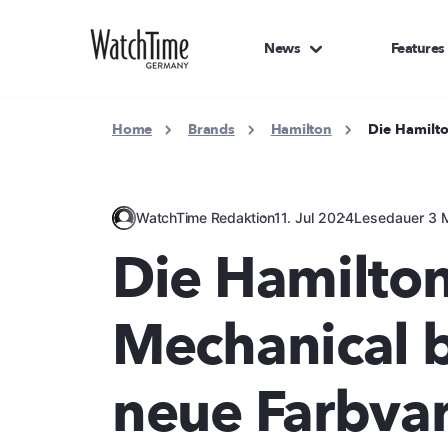
News
Features
Home
Brands
Hamilton
Die Hamilto
WatchTime Redaktion
11. Jul 2024
Lesedauer 3 M
Die Hamilton
Mechanical 
neue Farbva