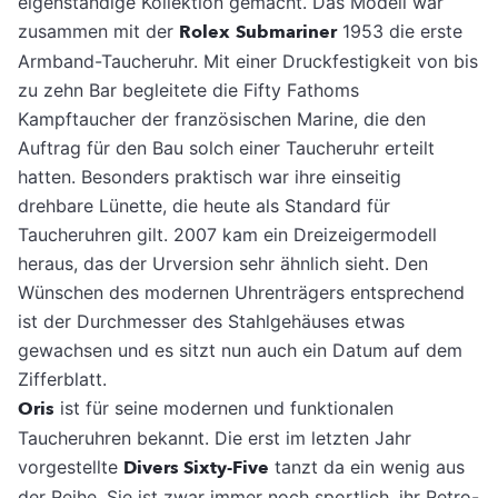
eigenständige Kollektion gemacht. Das Modell war
zusammen mit der
Rolex
Submariner
1953 die erste
Armband-Taucheruhr. Mit einer Druckfestigkeit von bis
zu zehn Bar begleitete die Fifty Fathoms
Kampftaucher der französischen Marine, die den
Auftrag für den Bau solch einer Taucheruhr erteilt
hatten. Besonders praktisch war ihre einseitig
drehbare Lünette, die heute als Standard für
Taucheruhren gilt. 2007 kam ein Dreizeigermodell
heraus, das der Urversion sehr ähnlich sieht. Den
Wünschen des modernen Uhrenträgers entsprechend
ist der Durchmesser des Stahlgehäuses etwas
gewachsen und es sitzt nun auch ein Datum auf dem
Zifferblatt.
Oris
ist für seine modernen und funktionalen
Taucheruhren bekannt. Die erst im letzten Jahr
vorgestellte
Divers Sixty-Five
tanzt da ein wenig aus
der Reihe. Sie ist zwar immer noch sportlich, ihr Retro-