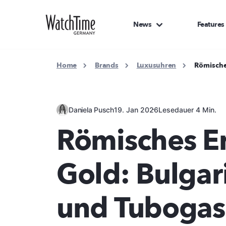
News
Features
Home
Brands
Luxusuhren
Römische
Daniela Pusch
19. Jan 2026
Lesedauer 4 Min.
Römisches E
Gold: Bulgar
und Tubogas