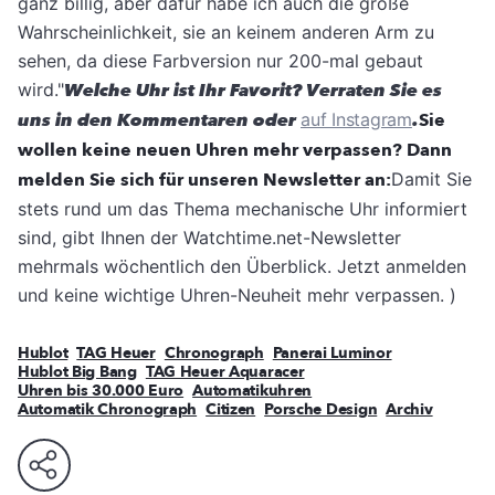
ganz billig, aber dafür habe ich auch die große
Wahrscheinlichkeit, sie an keinem anderen Arm zu
sehen, da diese Farbversion nur 200-mal gebaut
wird."
Welche Uhr ist Ihr Favorit? Verraten Sie es
uns in den Kommentaren oder
auf Instagram
.
Sie
wollen keine neuen Uhren mehr verpassen? Dann
melden Sie sich für unseren Newsletter an:
Damit Sie
stets rund um das Thema mechanische Uhr informiert
sind, gibt Ihnen der Watchtime.net-Newsletter
mehrmals wöchentlich den Überblick. Jetzt anmelden
und keine wichtige Uhren-Neuheit mehr verpassen.
)
Hublot
TAG Heuer
Chronograph
Panerai Luminor
Hublot Big Bang
TAG Heuer Aquaracer
Uhren bis 30.000 Euro
Automatikuhren
Automatik Chronograph
Citizen
Porsche Design
Archiv