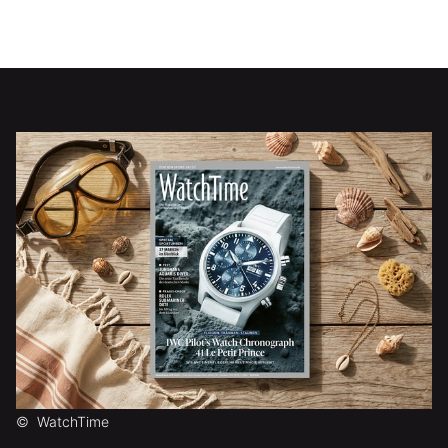
©
WatchTime