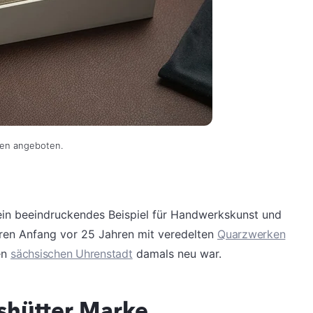
gen angeboten.
ein beeindruckendes Beispiel für Handwerkskunst und
hren Anfang vor 25 Jahren mit veredelten
Quarzwerken
en
sächsischen Uhrenstadt
damals neu war.
shütter Marke