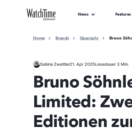
News
Features
Home
Brands
Quarzuhr
Bruno Söhn
Sabine Zwettler
21. Apr 2025
Lesedauer 3 Min.
Bruno Söhnl
Limited: Zwei
Editionen zu