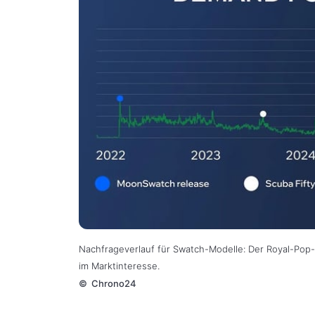
Nachfrageverlauf für Swatch-Modelle: Der Royal-Pop
im Marktinteresse.
©
Chrono24