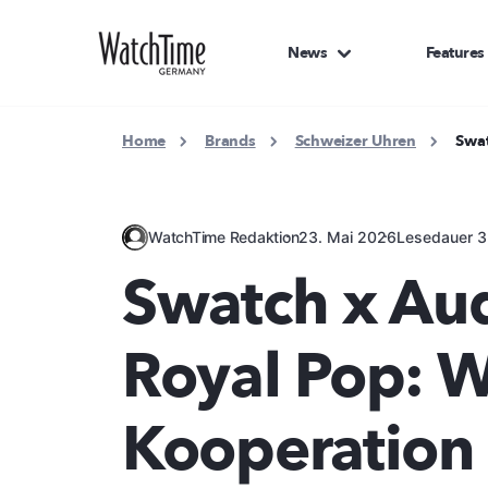
News
Features
Home
Brands
Schweizer Uhren
Swat
WatchTime Redaktion
23. Mai 2026
Lesedauer 3
Swatch x Au
Royal Pop: W
Kooperation