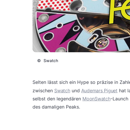
©
Swatch
Selten lässt sich ein Hype so präzise in Zah
zwischen
Swatch
und
Audemars Piguet
hat l
selbst den legendären
MoonSwatch
-Launch 
des damaligen Peaks.