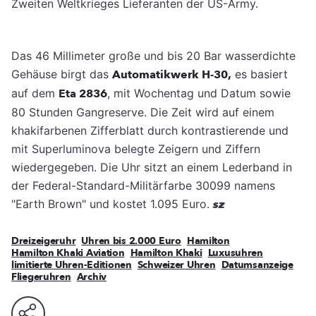
Zweiten Weltkrieges Lieferanten der US-Army.
Das 46 Millimeter große und bis 20 Bar wasserdichte
Gehäuse birgt das
Automatikwerk H-30,
es basiert
auf dem
Eta 2836
, mit Wochentag und Datum sowie
80 Stunden Gangreserve. Die Zeit wird auf einem
khakifarbenen Zifferblatt durch kontrastierende und
mit Superluminova belegte Zeigern und Ziffern
wiedergegeben. Die Uhr sitzt an einem Lederband in
der Federal-Standard-Militärfarbe 30099 namens
"Earth Brown" und kostet 1.095 Euro.
sz
Dreizeigeruhr
Uhren bis 2.000 Euro
Hamilton
Hamilton Khaki Aviation
Hamilton Khaki
Luxusuhren
limitierte Uhren-Editionen
Schweizer Uhren
Datumsanzeige
Fliegeruhren
Archiv