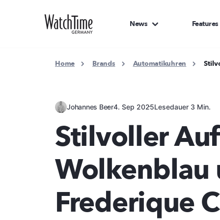
News
Features
Home
Brands
Automatikuhren
Stil
Johannes Beer
4. Sep 2025
Lesedauer 3 Min.
Stilvoller Auft
Wolkenblau 
Frederique C