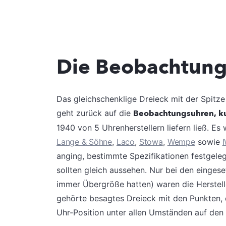
Die Beobachtung
Das gleichschenklige Dreieck mit der Spitze
geht zurück auf die
Beobachtungsuhren, ku
1940 von 5 Uhrenherstellern liefern ließ. E
Lange & Söhne
,
Laco
,
Stowa
,
Wempe
sowie
anging, bestimmte Spezifikationen festgele
sollten gleich aussehen. Nur bei den einge
immer Übergröße hatten) waren die Herstelle
gehörte besagtes Dreieck mit den Punkten, da
Uhr-Position unter allen Umständen auf den