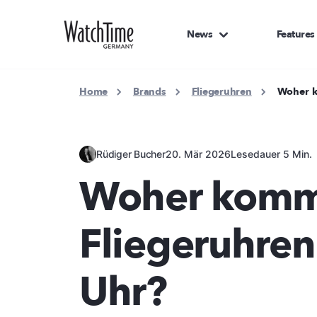
News
Features
Home
Brands
Fliegeruhren
Woher k
Rüdiger Bucher
20. Mär 2026
Lesedauer 5 Min.
Woher komm
Fliegeruhren
Uhr?