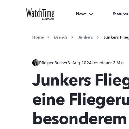
News
Features
Home
Brands
Junkers
Junkers Flie
Rüdiger Bucher
3. Aug 2024
Lesedauer 3 Min.
Junkers Flie
eine Flieger
besonderem