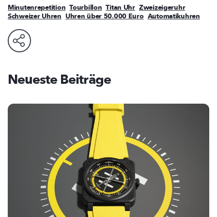
Minutenrepetition
Tourbillon
Titan Uhr
Zweizeigeruhr
Schweizer Uhren
Uhren über 50.000 Euro
Automatikuhren
Neueste Beiträge