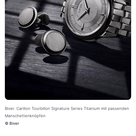
Biver: Carillon Tourbillon Signature Series Titanium mit passenden
Manschettenknöpfen
©
Biver