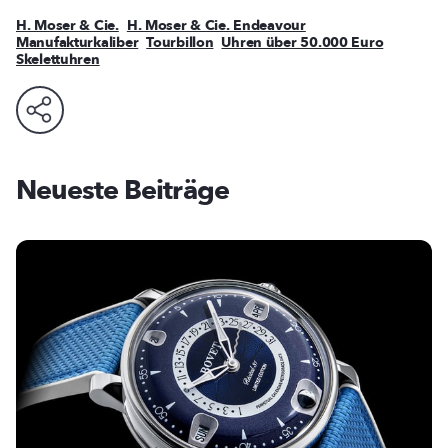
H. Moser & Cie.
H. Moser & Cie. Endeavour
Manufakturkaliber
Tourbillon
Uhren über 50.000 Euro
Skelettuhren
Neueste Beiträge