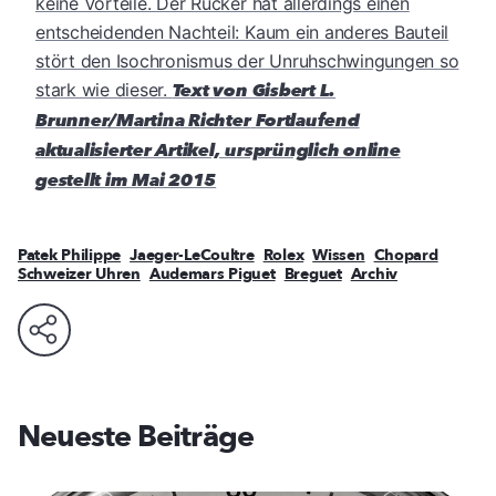
keine Vorteile. Der Rücker hat allerdings einen
entscheidenden Nachteil: Kaum ein anderes Bauteil
stört den Isochronismus der Unruhschwingungen so
stark wie dieser.
Text von Gisbert L.
Brunner/Martina Richter
Fortlaufend
aktualisierter Artikel, ursprünglich online
gestellt im Mai 2015
Patek Philippe
Jaeger-LeCoultre
Rolex
Wissen
Chopard
Schweizer Uhren
Audemars Piguet
Breguet
Archiv
Neueste Beiträge