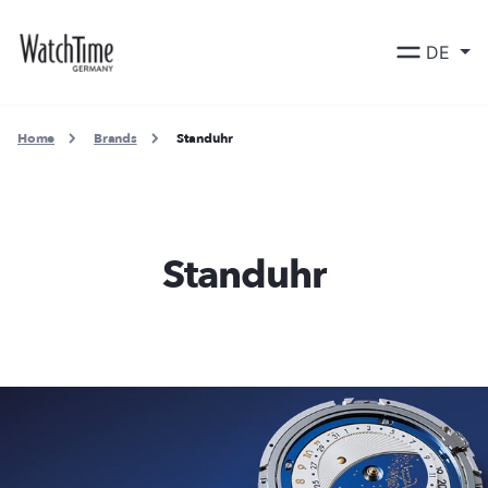
DE
Home
Brands
Standuhr
Standuhr