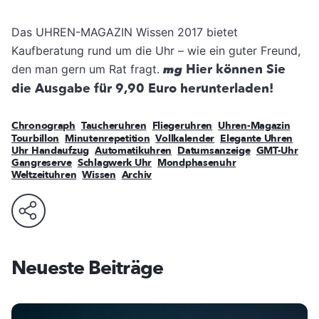
Das UHREN-MAGAZIN Wissen 2017 bietet
Kaufberatung rund um die Uhr – wie ein guter Freund,
Hier können Sie
den man gern um Rat fragt.
mg
die Ausgabe für 9,90 Euro herunterladen!
Chronograph
Taucheruhren
Fliegeruhren
Uhren-Magazin
Tourbillon
Minutenrepetition
Vollkalender
Elegante Uhren
Uhr Handaufzug
Automatikuhren
Datumsanzeige
GMT-Uhr
Gangreserve
Schlagwerk Uhr
Mondphasenuhr
Weltzeituhren
Wissen
Archiv
Neueste Beiträge