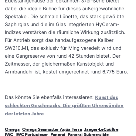
Edelstahlgehäuse der bekannten 37er-Serie bietet
dabei die ideale Bühne für dieses außergewöhnliche
Spektakel. Die schmale Lünette, das stark gewölbte
Saphirglas und die im Glas integrierten HyCeram-
Indizes verstärken die räumliche Wirkung zusätzlich.
Für Antrieb sorgt das handaufgezogene Kaliber
SW210.M1, das exklusiv für Ming veredelt wird und
eine Gangreserve von rund 42 Stunden bietet. Der
Zeitmesser, der gleichermaßen Kunstobjekt und
Armbanduhr ist, kostet umgerechnet rund 6.775 Euro.
Das könnte Sie ebenfalls interessieren:
Kunst des
schlechten Geschmacks: Die größten Uhrensünden
der letzten Jahre
Omega
Omega Seamaster Aqua Terra
Jaeger-LeCoultre
IWC
IWC Portugieser
Panerai
Panerai Submersible