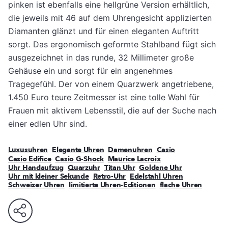
pinken ist ebenfalls eine hellgrüne Version erhältlich,
die jeweils mit 46 auf dem Uhrengesicht applizierten
Diamanten glänzt und für einen eleganten Auftritt
sorgt. Das ergonomisch geformte Stahlband fügt sich
ausgezeichnet in das runde, 32 Millimeter große
Gehäuse ein und sorgt für ein angenehmes
Tragegefühl. Der von einem Quarzwerk angetriebene,
1.450 Euro teure Zeitmesser ist eine tolle Wahl für
Frauen mit aktivem Lebensstil, die auf der Suche nach
einer edlen Uhr sind.
Luxusuhren
Elegante Uhren
Damenuhren
Casio
Casio Edifice
Casio G-Shock
Maurice Lacroix
Uhr Handaufzug
Quarzuhr
Titan Uhr
Goldene Uhr
Uhr mit kleiner Sekunde
Retro-Uhr
Edelstahl Uhren
Schweizer Uhren
limitierte Uhren-Editionen
flache Uhren