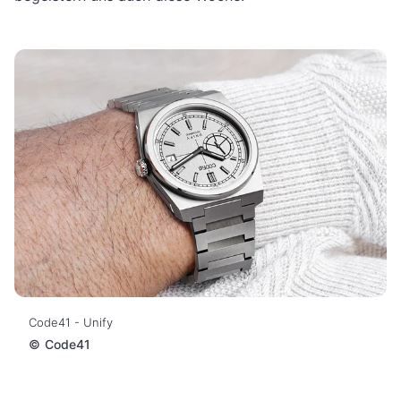
Code41 - Unify
©
Code41