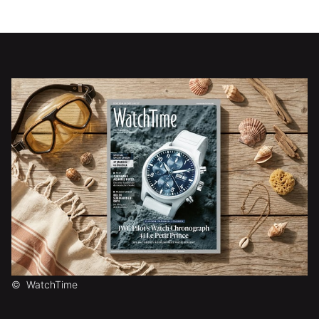
©
WatchTime