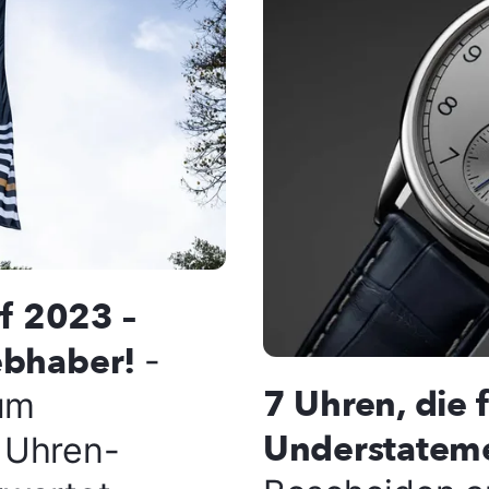
f 2023 –
iebhaber!
-
7 Uhren, die 
 um
Understatem
 Uhren-