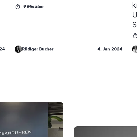
k
9 Minuten
U
S
024
Rüdiger Bucher
4. Jan 2024