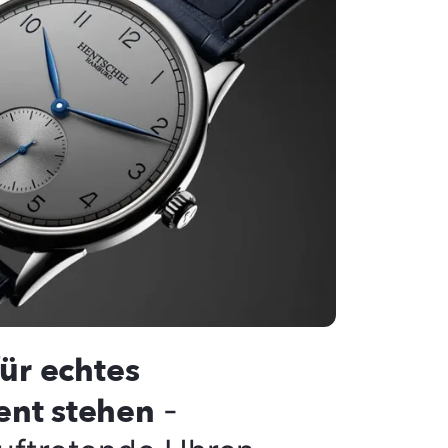
für echtes
ent stehen
-