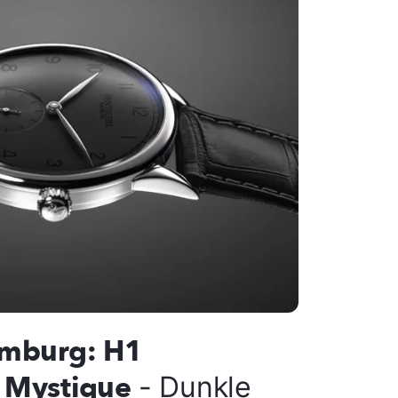
amburg: H1
 Mystique
- Dunkle