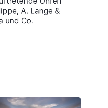
uftretende Uhren
lippe, A. Lange &
 und Co.