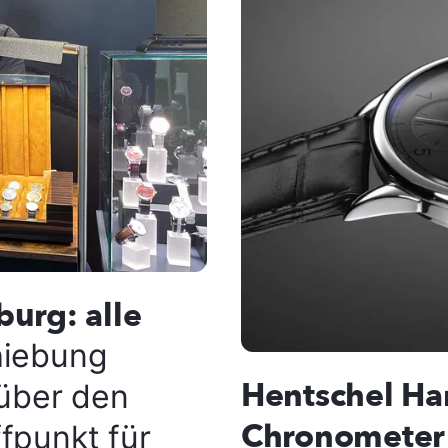
urg: alle
hiebung
Hentschel H
 über den
Chronometer
fpunkt für