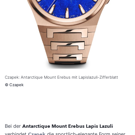
Czapek: Antarctique Mount Erebus mit Lapislazuli-Zifferblatt
©
Czapek
Bei der
Antarctique Mount Erebus Lapis Lazuli
verbindet
Czapek
die sportlich-elegante Form seiner