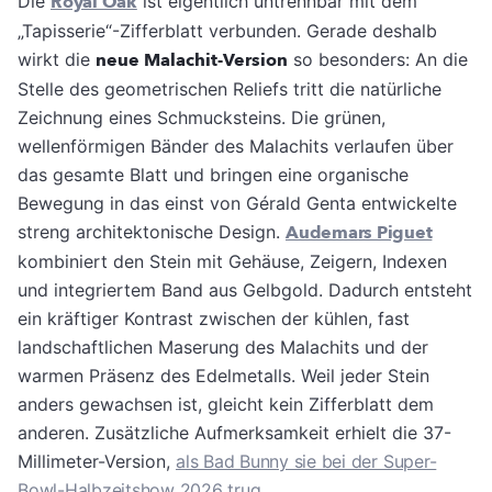
Die
Royal Oak
ist eigentlich untrennbar mit dem
„Tapisserie“-Zifferblatt verbunden. Gerade deshalb
wirkt die
neue Malachit-Version
so besonders: An die
Stelle des geometrischen Reliefs tritt die natürliche
Zeichnung eines Schmucksteins. Die grünen,
wellenförmigen Bänder des Malachits verlaufen über
das gesamte Blatt und bringen eine organische
Bewegung in das einst von Gérald Genta entwickelte
streng architektonische Design.
Audemars Piguet
kombiniert den Stein mit Gehäuse, Zeigern, Indexen
und integriertem Band aus Gelbgold. Dadurch entsteht
ein kräftiger Kontrast zwischen der kühlen, fast
landschaftlichen Maserung des Malachits und der
warmen Präsenz des Edelmetalls. Weil jeder Stein
anders gewachsen ist, gleicht kein Zifferblatt dem
anderen. Zusätzliche Aufmerksamkeit erhielt die 37-
Millimeter-Version,
als Bad Bunny sie bei der Super-
Bowl-Halbzeitshow 2026 trug
.