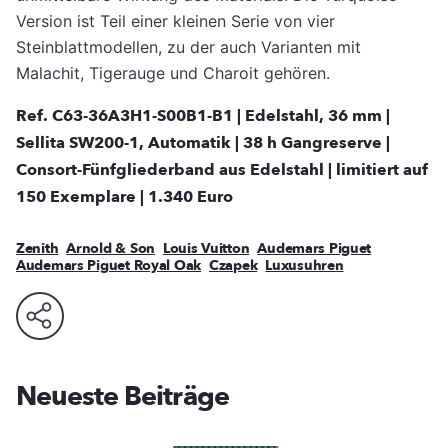
Version ist Teil einer kleinen Serie von vier
Steinblattmodellen, zu der auch Varianten mit
Malachit, Tigerauge und Charoit gehören.
Ref. C63-36A3H1-S00B1-B1 | Edelstahl, 36 mm |
Sellita SW200-1, Automatik | 38 h Gangreserve |
Consort-Fünfgliederband aus Edelstahl | limitiert auf
150 Exemplare | 1.340 Euro
Zenith
Arnold & Son
Louis Vuitton
Audemars Piguet
Audemars Piguet Royal Oak
Czapek
Luxusuhren
Neueste Beiträge