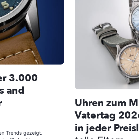
er 3.000
s and
r
Uhren zum M
Vatertag 202
in jeder Prei
n Trends gezeigt.