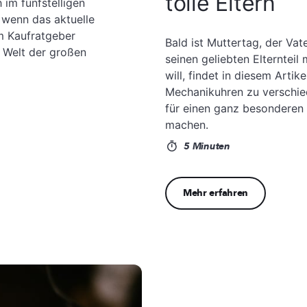
tolle Eltern
 im fünfstelligen
, wenn das aktuelle
em Kaufratgeber
Bald ist Muttertag, der Vat
e Welt der großen
seinen geliebten Elternteil
will, findet in diesem Artik
Mechanikuhren zu verschied
für einen ganz besonderen
machen.
5 Minuten
Mehr erfahren