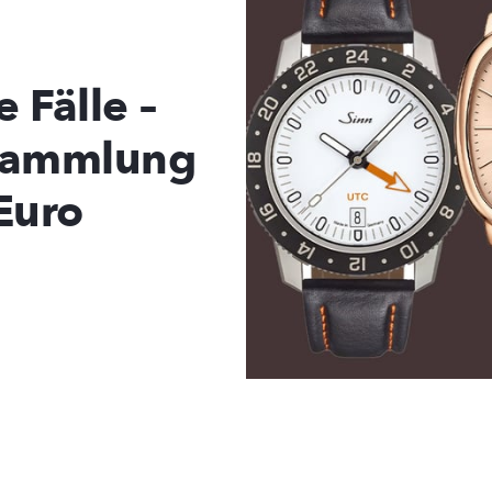
e Fälle –
nsammlung
Euro