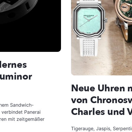
dernes
Luminor
Neue Uhren mi
von Chronosw
chem Sandwich-
Charles und 
 verbindet Panerai
hren mit zeitgemäßer
Tigerauge, Jaspis, Serpent