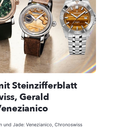
t Steinzifferblatt
iss, Gerald
Venezianico
in und Jade: Venezianico, Chronoswiss