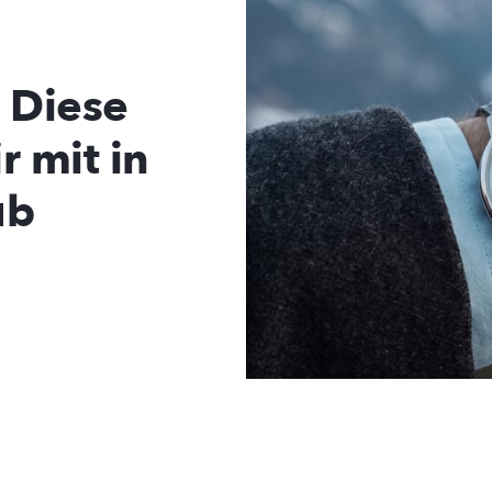
 Diese
 mit in
ub